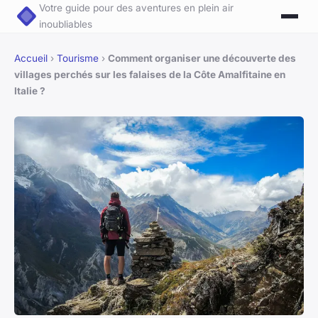
Votre guide pour des aventures en plein air
inoubliables
Accueil
›
Tourisme
›
Comment organiser une découverte des
villages perchés sur les falaises de la Côte Amalfitaine en
Italie ?